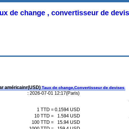
ux de change , convertisseur de devi
ar américainr(USD)
Taux de change,Convertisseur de devises
: 2026-07-01 12:17(Paris)
1
TTD
=
0.1594
USD
10
TTD
=
1.594
USD
100
TTD
=
15.94
USD
1000
TTD
=
159.4
USD