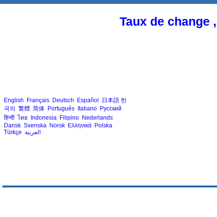
Taux de change ,
English
Français
Deutsch
Español
日本語
한
국의
繁體
简体
Português
Italiano
Русский
हिन्दी
ไทย
Indonesia
Filipino
Nederlands
Dansk
Svenska
Norsk
Ελληνικά
Polska
Türkçe
العربية