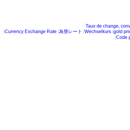
Taux de change, conv
|
Currency Exchange Rate
|
為替レート
|
Wechselkurs
|
gold pri
|
Code p