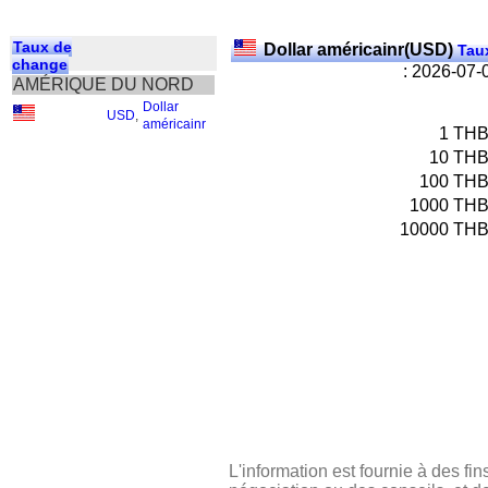
Taux de
Dollar américainr(USD)
Taux
change
: 2026-07-
AMÉRIQUE DU NORD
Dollar
USD
,
américainr
1
TH
10
TH
100
TH
1000
TH
10000
TH
L'information est fournie à des fin