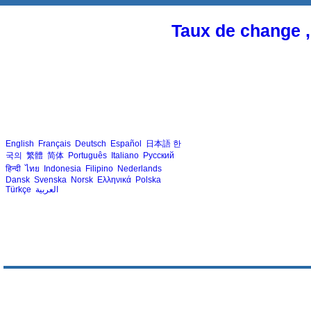
Taux de change ,
English
Français
Deutsch
Español
日本語
한
국의
繁體
简体
Português
Italiano
Русский
हिन्दी
ไทย
Indonesia
Filipino
Nederlands
Dansk
Svenska
Norsk
Ελληνικά
Polska
Türkçe
العربية