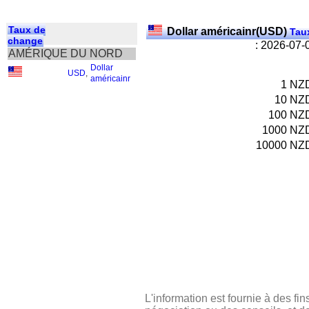
Taux de
Dollar américainr(USD)
Taux
change
: 2026-07-
AMÉRIQUE DU NORD
Dollar
USD
,
américainr
1
NZ
10
NZ
100
NZ
1000
NZ
10000
NZ
L'information est fournie à des fin