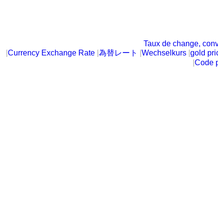
Taux de change, conv
|
Currency Exchange Rate
|
為替レート
|
Wechselkurs
|
gold pri
|
Code p