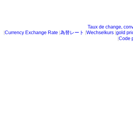
Taux de change, conv
|
Currency Exchange Rate
|
為替レート
|
Wechselkurs
|
gold pri
|
Code p