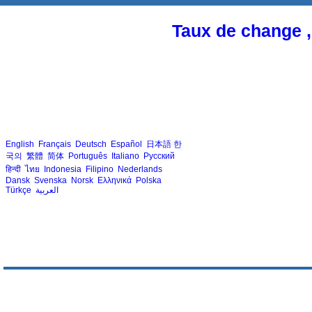
Taux de change ,
English
Français
Deutsch
Español
日本語
한
국의
繁體
简体
Português
Italiano
Русский
हिन्दी
ไทย
Indonesia
Filipino
Nederlands
Dansk
Svenska
Norsk
Ελληνικά
Polska
Türkçe
العربية