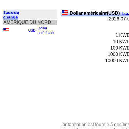
Taux de
Dollar américainr(USD)
Taux
change
: 2026-07-
AMÉRIQUE DU NORD
Dollar
USD
,
américainr
1
KW
10
KW
100
KW
1000
KW
10000
KW
L'information est fournie à des fin