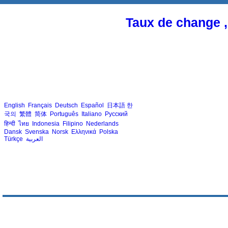
Taux de change ,
English
Français
Deutsch
Español
日本語
한
국의
繁體
简体
Português
Italiano
Русский
हिन्दी
ไทย
Indonesia
Filipino
Nederlands
Dansk
Svenska
Norsk
Ελληνικά
Polska
Türkçe
العربية