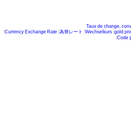
Taux de change, conv
|
Currency Exchange Rate
|
為替レート
|
Wechselkurs
|
gold pri
|
Code p