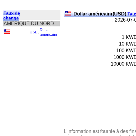
Taux de
Dollar américainr(USD)
Taux
change
: 2026-07-
AMÉRIQUE DU NORD
Dollar
USD
,
américainr
1
KW
10
KW
100
KW
1000
KW
10000
KW
L'information est fournie à des fin