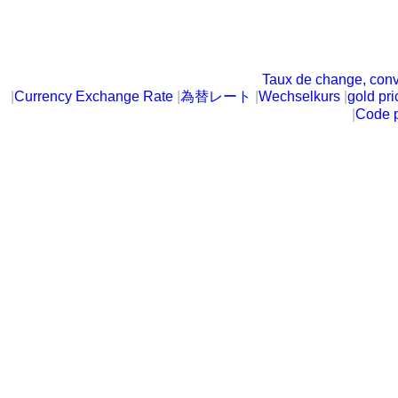
Taux de change, conv
|
Currency Exchange Rate
|
為替レート
|
Wechselkurs
|
gold pri
|
Code p