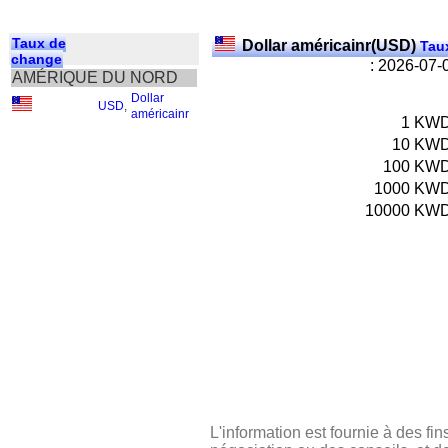
Taux de
Dollar américainr(USD)
Taux
change
: 2026-07-
AMÉRIQUE DU NORD
Dollar
USD
,
américainr
1
KW
10
KW
100
KW
1000
KW
10000
KW
L'information est fournie à des fin