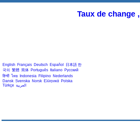
Taux de change ,
English
Français
Deutsch
Español
日本語
한
국의
繁體
简体
Português
Italiano
Русский
हिन्दी
ไทย
Indonesia
Filipino
Nederlands
Dansk
Svenska
Norsk
Ελληνικά
Polska
Türkçe
العربية