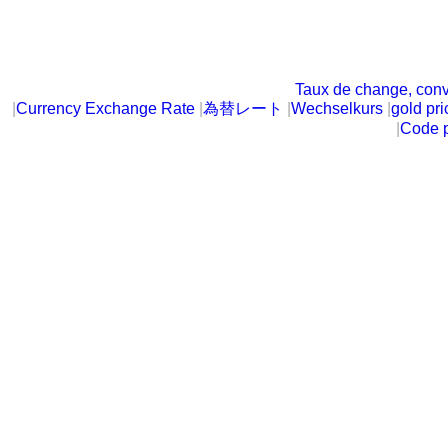
Taux de change, conv
|
Currency Exchange Rate
|
為替レート
|
Wechselkurs
|
gold pri
|
Code p