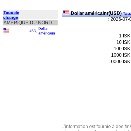
Taux de
Dollar américainr(USD)
Taux
change
: 2026-07-
AMÉRIQUE DU NORD
Dollar
USD
,
américainr
1
ISK
10
ISK
100
ISK
1000
ISK
10000
ISK
L'information est fournie à des fin