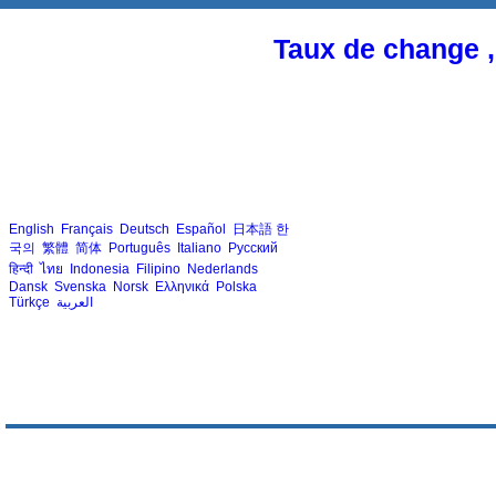
Taux de change ,
English
Français
Deutsch
Español
日本語
한
국의
繁體
简体
Português
Italiano
Русский
हिन्दी
ไทย
Indonesia
Filipino
Nederlands
Dansk
Svenska
Norsk
Ελληνικά
Polska
Türkçe
العربية