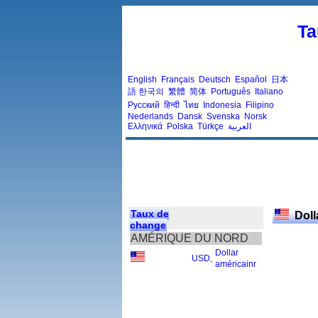
Ta
English
Français
Deutsch
Español
日本
語
한국의
繁體
简体
Português
Italiano
Русский
हिन्दी
ไทย
Indonesia
Filipino
Nederlands
Dansk
Svenska
Norsk
Ελληνικά
Polska
Türkçe
العربية
Taux de
Doll
change
AMÉRIQUE DU NORD
Dollar
USD
,
américainr