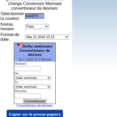
change Conversion Monnaie
convertisseur de devises:
Sélectionner
la couleur:
fuseau
horaire:
Format de
date:
Dollar américainr
Convertisseur de
devises
Jui 1 2026 12:17(Paris)
Montant:
De:
To:
Résultat:
Convertisseur de devises
Copier sur le presse-papiers