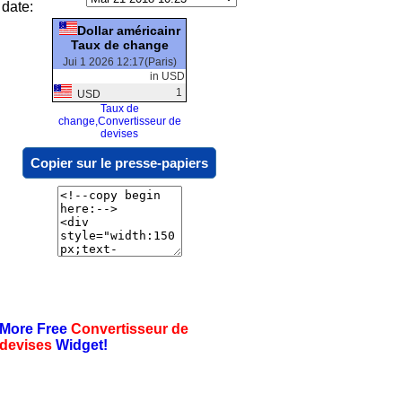
date:
Dollar américainr
Taux de change
Jui 1 2026 12:17(Paris)
in USD
1
USD
Taux de
change,Convertisseur de
devises
Copier sur le presse-papiers
More Free
Convertisseur de
devises
Widget!