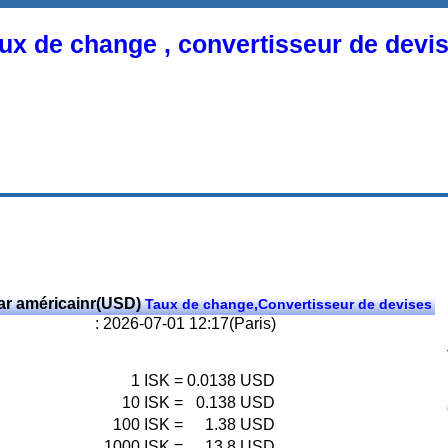
ux de change , convertisseur de devi
ar américainr(USD)
Taux de change,Convertisseur de devises
: 2026-07-01 12:17(Paris)
1
ISK
=
0.0138
USD
10
ISK
=
0.138
USD
100
ISK
=
1.38
USD
1000
ISK
=
13.8
USD