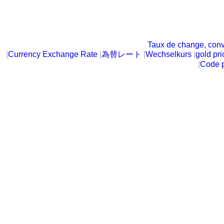
Taux de change, conv
|
Currency Exchange Rate
|
為替レート
|
Wechselkurs
|
gold pri
|
Code p