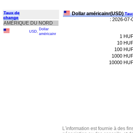
Taux de
Dollar américainr(USD)
Taux
change
: 2026-07-
AMÉRIQUE DU NORD
Dollar
USD
,
américainr
1
HU
10
HU
100
HU
1000
HU
10000
HU
L'information est fournie à des fin