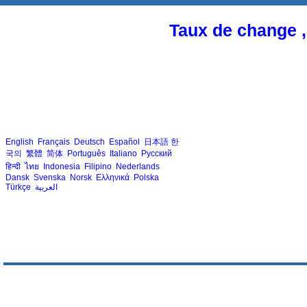
Taux de change ,
English
Français
Deutsch
Español
日本語
한
국의
繁體
简体
Português
Italiano
Русский
हिन्दी
ไทย
Indonesia
Filipino
Nederlands
Dansk
Svenska
Norsk
Ελληνικά
Polska
Türkçe
العربية