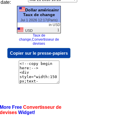
date:
Dollar américainr
Taux de change
Jui 1 2026 12:17(Paris)
in USD
1
USD
Taux de
change,Convertisseur de
devises
Copier sur le presse-papiers
More Free
Convertisseur de
devises
Widget!