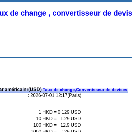
ux de change , convertisseur de devi
ar américainr(USD)
Taux de change,Convertisseur de devises
: 2026-07-01 12:17(Paris)
1
HKD
=
0.129
USD
10
HKD
=
1.29
USD
100
HKD
=
12.9
USD
1000
HKD
=
129
USD