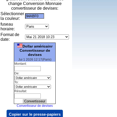
change Conversion Monnaie
convertisseur de devises:
Sélectionner
la couleur:
fuseau
horaire:
Format de
date:
Dollar américainr
Convertisseur de
devises
Jui 1 2026 12:17(Paris)
Montant:
De:
To:
Résultat:
Convertisseur de devises
Copier sur le presse-papiers