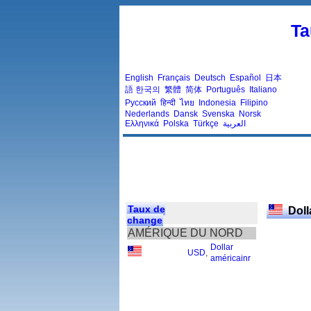
Ta
English
Français
Deutsch
Español
日本
語
한국의
繁體
简体
Português
Italiano
Русский
हिन्दी
ไทย
Indonesia
Filipino
Nederlands
Dansk
Svenska
Norsk
Ελληνικά
Polska
Türkçe
العربية
Taux de
Doll
change
AMÉRIQUE DU NORD
Dollar
USD
,
américainr