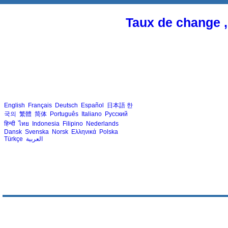
Taux de change ,
English
Français
Deutsch
Español
日本語
한
국의
繁體
简体
Português
Italiano
Русский
हिन्दी
ไทย
Indonesia
Filipino
Nederlands
Dansk
Svenska
Norsk
Ελληνικά
Polska
Türkçe
العربية