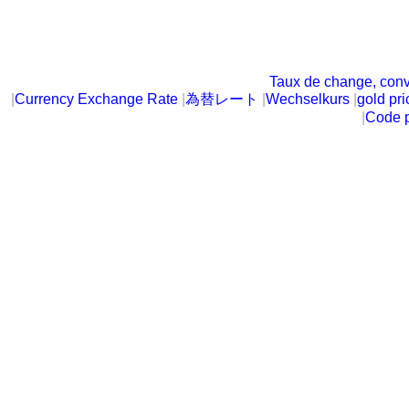
Taux de change, conv
|
Currency Exchange Rate
|
為替レート
|
Wechselkurs
|
gold pri
|
Code p