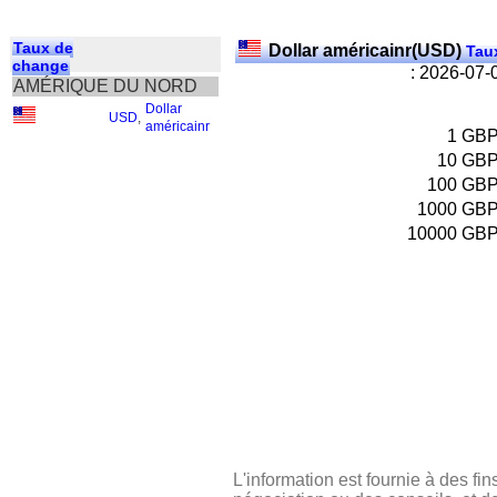
Taux de
Dollar américainr(USD)
Taux
change
: 2026-07-
AMÉRIQUE DU NORD
Dollar
USD
,
américainr
1
GB
10
GB
100
GB
1000
GB
10000
GB
L'information est fournie à des fin