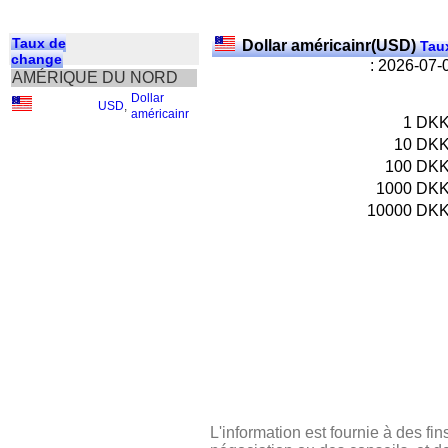
Taux de
Dollar américainr(USD)
Taux
change
: 2026-07-
AMÉRIQUE DU NORD
Dollar
USD
,
américainr
1
DK
10
DK
100
DK
1000
DK
10000
DK
L'information est fournie à des fin