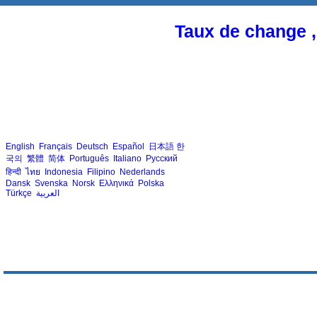
Taux de change ,
English
Français
Deutsch
Español
日本語
한
국의
繁體
简体
Português
Italiano
Русский
हिन्दी
ไทย
Indonesia
Filipino
Nederlands
Dansk
Svenska
Norsk
Ελληνικά
Polska
Türkçe
العربية