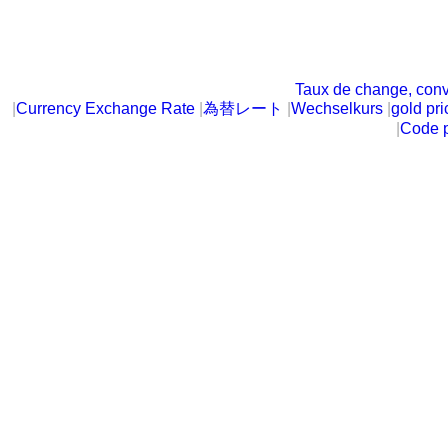
Taux de change, conv
|
Currency Exchange Rate
|
為替レート
|
Wechselkurs
|
gold pri
|
Code p