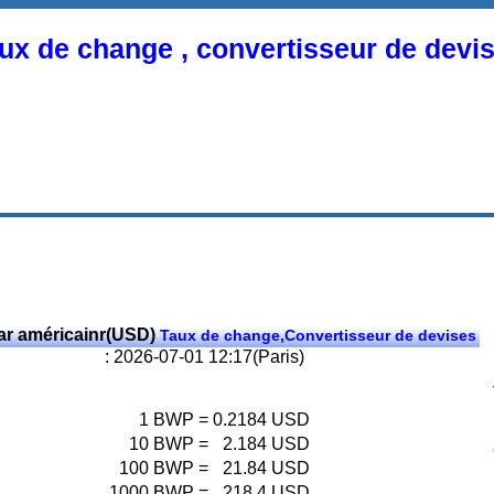
ux de change , convertisseur de devi
ar américainr(USD)
Taux de change,Convertisseur de devises
: 2026-07-01 12:17(Paris)
1
BWP
=
0.2184
USD
10
BWP
=
2.184
USD
100
BWP
=
21.84
USD
1000
BWP
=
218.4
USD