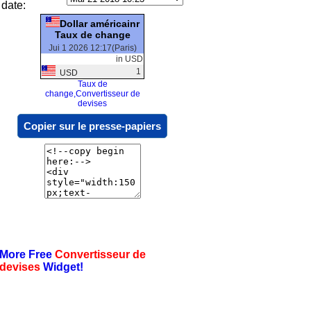
date:
Dollar américainr
Taux de change
Jui 1 2026 12:17(Paris)
in USD
1
USD
Taux de
change,Convertisseur de
devises
Copier sur le presse-papiers
More Free
Convertisseur de
devises
Widget!