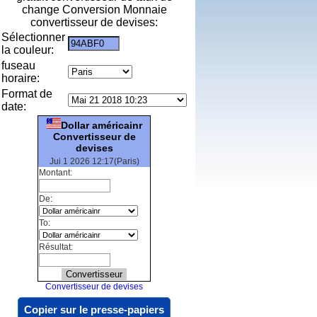
change Conversion Monnaie
convertisseur de devises:
Sélectionner
la couleur:
fuseau
horaire:
Format de
date:
Dollar américainr
Convertisseur de
devises
Jui 1 2026 12:17(Paris)
Montant:
De:
To:
Résultat:
Convertisseur de devises
Copier sur le presse-papiers