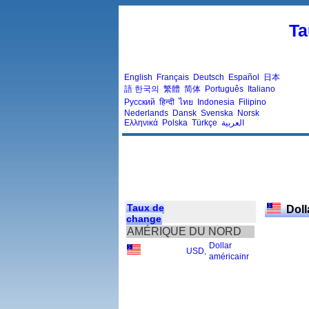
Ta
English
Français
Deutsch
Español
日本
語
한국의
繁體
简体
Português
Italiano
Русский
हिन्दी
ไทย
Indonesia
Filipino
Nederlands
Dansk
Svenska
Norsk
Ελληνικά
Polska
Türkçe
العربية
Taux de
Doll
change
AMÉRIQUE DU NORD
Dollar
USD
,
américainr