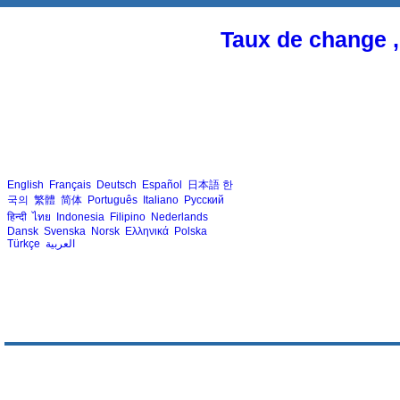
Taux de change ,
English
Français
Deutsch
Español
日本語
한
국의
繁體
简体
Português
Italiano
Русский
हिन्दी
ไทย
Indonesia
Filipino
Nederlands
Dansk
Svenska
Norsk
Ελληνικά
Polska
Türkçe
العربية