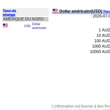
Taux de
Dollar américainr(USD)
Taux
change
: 2026-07-
AMÉRIQUE DU NORD
Dollar
USD
,
américainr
1
AU
10
AU
100
AU
1000
AU
10000
AU
L'information est fournie à des fin