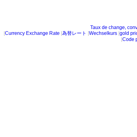
Taux de change, conv
|
Currency Exchange Rate
|
為替レート
|
Wechselkurs
|
gold pri
|
Code p