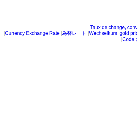
Taux de change, conv
|
Currency Exchange Rate
|
為替レート
|
Wechselkurs
|
gold pri
|
Code p