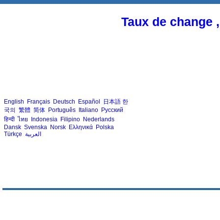
Taux de change ,
English
Français
Deutsch
Español
日本語
한
국의
繁體
简体
Português
Italiano
Русский
हिन्दी
ไทย
Indonesia
Filipino
Nederlands
Dansk
Svenska
Norsk
Ελληνικά
Polska
Türkçe
العربية