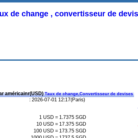
ux de change , convertisseur de devi
ar américainr(USD)
Taux de change,Convertisseur de devises
: 2026-07-01 12:17(Paris)
1
USD
=
1.7375
SGD
10
USD
=
17.375
SGD
100
USD
=
173.75
SGD
1000
USD
=
1737.5
SGD