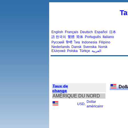
Ta
English
Français
Deutsch
Español
日本
語
한국의
繁體
简体
Português
Italiano
Русский
हिन्दी
ไทย
Indonesia
Filipino
Nederlands
Dansk
Svenska
Norsk
Ελληνικά
Polska
Türkçe
العربية
Taux de
Doll
change
AMÉRIQUE DU NORD
Dollar
USD
,
américainr