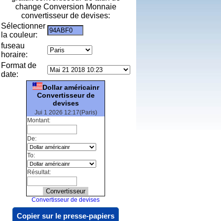
change Conversion Monnaie
convertisseur de devises:
Sélectionner
la couleur:
fuseau
horaire:
Format de
date:
Dollar américainr
Convertisseur de
devises
Jui 1 2026 12:17(Paris)
Montant:
De:
To:
Résultat:
Convertisseur de devises
Copier sur le presse-papiers