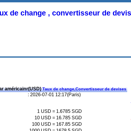
ux de change , convertisseur de devi
ar américainr(USD)
Taux de change,Convertisseur de devises
: 2026-07-01 12:17(Paris)
1
USD
=
1.6785
SGD
10
USD
=
16.785
SGD
100
USD
=
167.85
SGD
1000
USD
=
1678.5
SGD