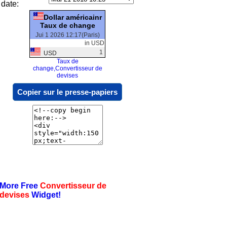
date:
Dollar américainr
Taux de change
Jui 1 2026 12:17(Paris)
in USD
1
USD
Taux de
change,Convertisseur de
devises
Copier sur le presse-papiers
More Free
Convertisseur de
devises
Widget!