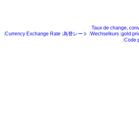
Taux de change, conv
|
Currency Exchange Rate
|
為替レート
|
Wechselkurs
|
gold pri
|
Code p