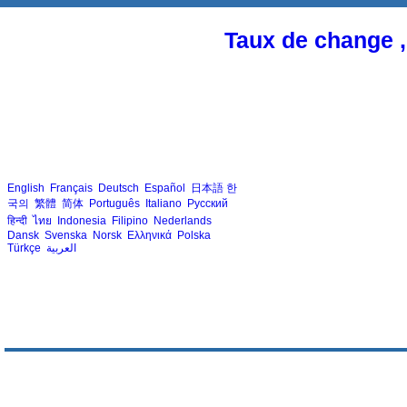
Taux de change ,
English
Français
Deutsch
Español
日本語
한
국의
繁體
简体
Português
Italiano
Русский
हिन्दी
ไทย
Indonesia
Filipino
Nederlands
Dansk
Svenska
Norsk
Ελληνικά
Polska
Türkçe
العربية