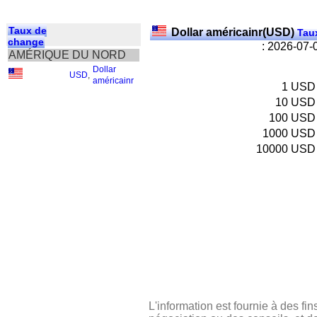
Taux de
Dollar américainr(USD)
Taux
change
: 2026-07-
AMÉRIQUE DU NORD
Dollar
USD
,
américainr
1
USD
10
USD
100
USD
1000
USD
10000
USD
L'information est fournie à des fin