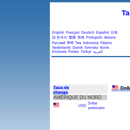
Ta
English
Français
Deutsch
Español
日本
語
한국의
繁體
简体
Português
Italiano
Русский
हिन्दी
ไทย
Indonesia
Filipino
Nederlands
Dansk
Svenska
Norsk
Ελληνικά
Polska
Türkçe
العربية
Taux de
Doll
change
AMÉRIQUE DU NORD
Dollar
USD
,
américainr