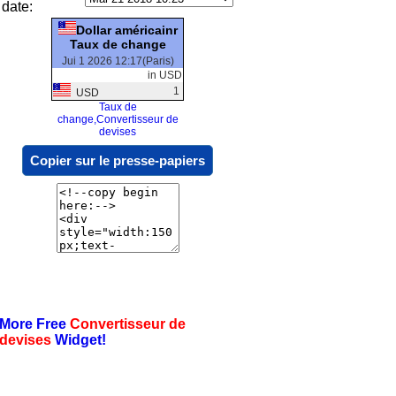
date:
Dollar américainr
Taux de change
Jui 1 2026 12:17(Paris)
in USD
1
USD
Taux de
change,Convertisseur de
devises
Copier sur le presse-papiers
More Free
Convertisseur de
devises
Widget!