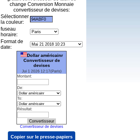
change Conversion Monnaie
convertisseur de devises:
Sélectionner
la couleur:
fuseau
horaire:
Format de
date:
Dollar américainr
Convertisseur de
devises
Jui 1 2026 12:17(Paris)
Montant:
De:
To:
Résultat:
Convertisseur de devises
Copier sur le presse-papiers