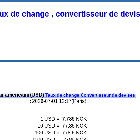
ux de change , convertisseur de devi
ar américainr(USD)
Taux de change,Convertisseur de devises
: 2026-07-01 12:17(Paris)
1
USD
=
7.786
NOK
10
USD
=
77.86
NOK
100
USD
=
778.6
NOK
1000
USD
=
7786
NOK