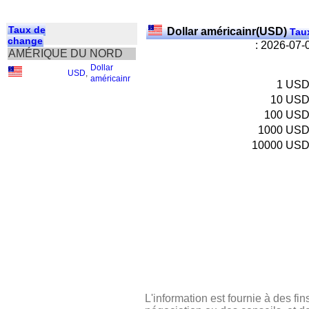
Taux de
Dollar américainr(USD)
Taux
change
: 2026-07-
AMÉRIQUE DU NORD
Dollar
USD
,
américainr
1
US
10
US
100
US
1000
US
10000
US
L'information est fournie à des fin