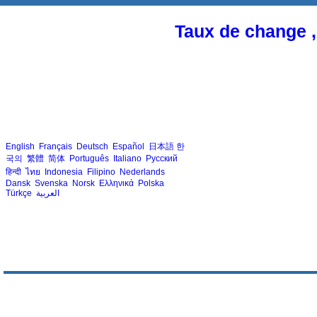
Taux de change ,
English
Français
Deutsch
Español
日本語
한
국의
繁體
简体
Português
Italiano
Русский
हिन्दी
ไทย
Indonesia
Filipino
Nederlands
Dansk
Svenska
Norsk
Ελληνικά
Polska
Türkçe
العربية