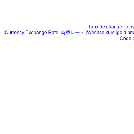
Taux de change, conv
|
Currency Exchange Rate
|
為替レート
|
Wechselkurs
|
gold pri
|
Code p