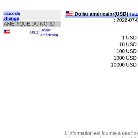
Taux de
Dollar américainr(USD)
Taux
change
: 2026-07-
AMÉRIQUE DU NORD
Dollar
USD
,
américainr
1
USD
10
USD
100
USD
1000
USD
10000
USD
L'information est fournie à des fin