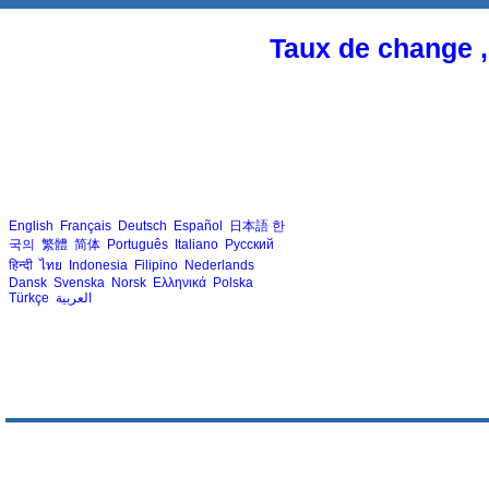
Taux de change ,
English
Français
Deutsch
Español
日本語
한
국의
繁體
简体
Português
Italiano
Русский
हिन्दी
ไทย
Indonesia
Filipino
Nederlands
Dansk
Svenska
Norsk
Ελληνικά
Polska
Türkçe
العربية