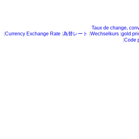
Taux de change, conv
|
Currency Exchange Rate
|
為替レート
|
Wechselkurs
|
gold pri
|
Code p