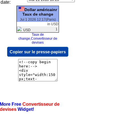
date:
Dollar américainr
Taux de change
Jui 1 2026 12:17(Paris)
in USD
1
USD
Taux de
change,Convertisseur de
devises
Copier sur le presse-papiers
More Free
Convertisseur de
devises
Widget!