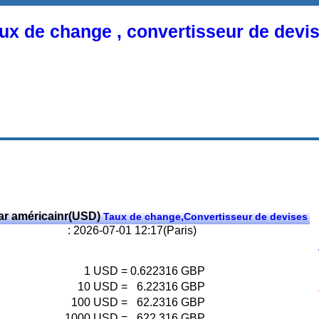
ux de change , convertisseur de devi
ar américainr(USD)
Taux de change,Convertisseur de devises
: 2026-07-01 12:17(Paris)
1
USD
=
0.622316
GBP
10
USD
=
6.22316
GBP
100
USD
=
62.2316
GBP
1000
USD
=
622.316
GBP