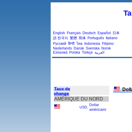
Ta
English
Français
Deutsch
Español
日本
語
한국의
繁體
简体
Português
Italiano
Русский
हिन्दी
ไทย
Indonesia
Filipino
Nederlands
Dansk
Svenska
Norsk
Ελληνικά
Polska
Türkçe
العربية
Taux de
Doll
change
AMÉRIQUE DU NORD
Dollar
USD
,
américainr