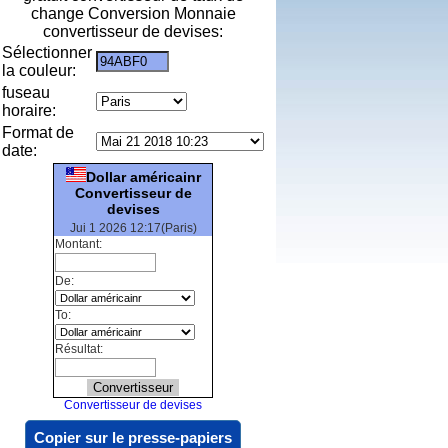
change Conversion Monnaie
convertisseur de devises:
Sélectionner
la couleur:
fuseau
horaire:
Format de
date:
Dollar américainr
Convertisseur de
devises
Jui 1 2026 12:17(Paris)
Montant:
De:
To:
Résultat:
Convertisseur de devises
Copier sur le presse-papiers