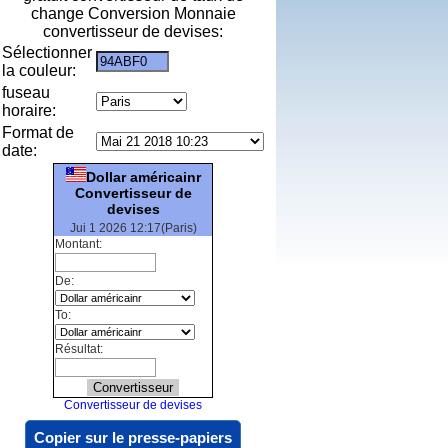
change Conversion Monnaie
convertisseur de devises:
Sélectionner
la couleur:
fuseau
horaire:
Format de
date:
Dollar américainr
Convertisseur de
devises
Jui 1 2026 12:17(Paris)
Montant:
De:
To:
Résultat:
Convertisseur de devises
Copier sur le presse-papiers