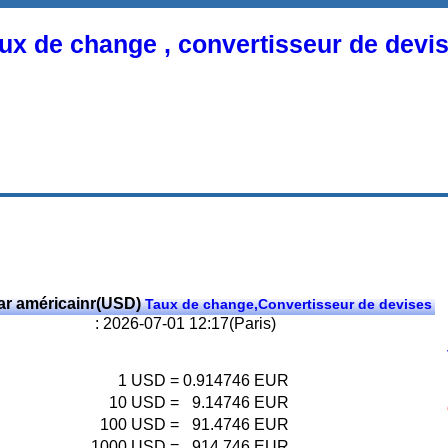
ux de change , convertisseur de devi
ar américainr(USD)
Taux de change,Convertisseur de devises
: 2026-07-01 12:17(Paris)
1
USD
=
0.914746
EUR
10
USD
=
9.14746
EUR
100
USD
=
91.4746
EUR
1000
USD
=
914.746
EUR