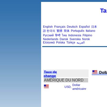
Ta
English
Français
Deutsch
Español
日本
語
한국의
繁體
简体
Português
Italiano
Русский
हिन्दी
ไทย
Indonesia
Filipino
Nederlands
Dansk
Svenska
Norsk
Ελληνικά
Polska
Türkçe
العربية
Taux de
Doll
change
AMÉRIQUE DU NORD
Dollar
USD
,
américainr