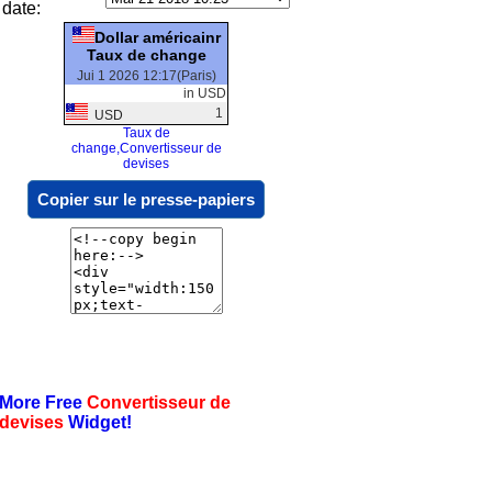
date:
Dollar américainr
Taux de change
Jui 1 2026 12:17(Paris)
in USD
1
USD
Taux de
change,Convertisseur de
devises
Copier sur le presse-papiers
More Free
Convertisseur de
devises
Widget!