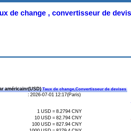
ux de change , convertisseur de devi
ar américainr(USD)
Taux de change,Convertisseur de devises
: 2026-07-01 12:17(Paris)
1
USD
=
8.2794
CNY
10
USD
=
82.794
CNY
100
USD
=
827.94
CNY
1000
USD
=
8279.4
CNY