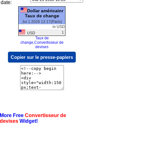
date:
Dollar américainr
Taux de change
Jui 1 2026 12:17(Paris)
in USD
1
USD
Taux de
change,Convertisseur de
devises
Copier sur le presse-papiers
More Free
Convertisseur de
devises
Widget!