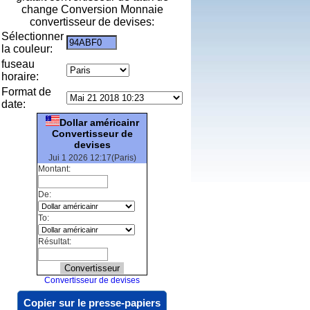
change Conversion Monnaie
convertisseur de devises:
Sélectionner
la couleur:
fuseau
horaire:
Format de
date:
Dollar américainr
Convertisseur de
devises
Jui 1 2026 12:17(Paris)
Montant:
De:
To:
Résultat:
Convertisseur de devises
Copier sur le presse-papiers