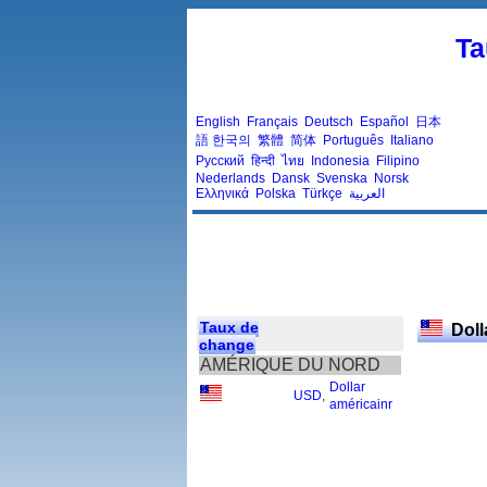
Ta
English
Français
Deutsch
Español
日本
語
한국의
繁體
简体
Português
Italiano
Русский
हिन्दी
ไทย
Indonesia
Filipino
Nederlands
Dansk
Svenska
Norsk
Ελληνικά
Polska
Türkçe
العربية
Taux de
Doll
change
AMÉRIQUE DU NORD
Dollar
USD
,
américainr