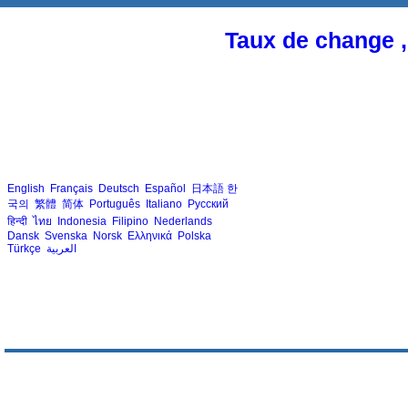
Taux de change ,
English
Français
Deutsch
Español
日本語
한
국의
繁體
简体
Português
Italiano
Русский
हिन्दी
ไทย
Indonesia
Filipino
Nederlands
Dansk
Svenska
Norsk
Ελληνικά
Polska
Türkçe
العربية