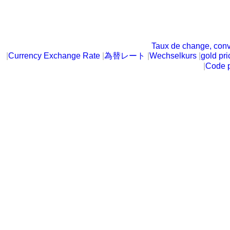
Taux de change, conv
|
Currency Exchange Rate
|
為替レート
|
Wechselkurs
|
gold pri
|
Code p