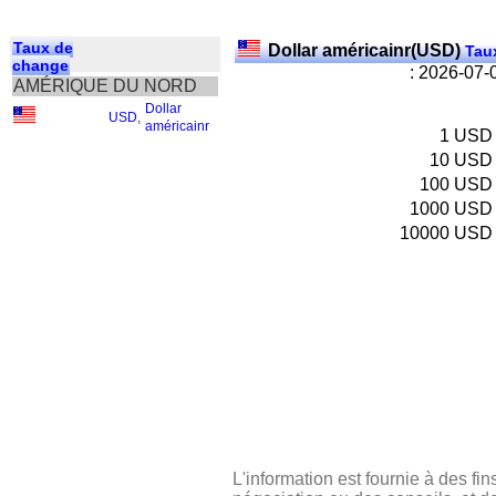
Taux de
Dollar américainr(USD)
Taux
change
: 2026-07-
AMÉRIQUE DU NORD
Dollar
USD
,
américainr
1
USD
10
USD
100
USD
1000
USD
10000
USD
L'information est fournie à des fin