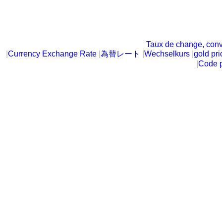
Taux de change, conv
|
Currency Exchange Rate
|
為替レート
|
Wechselkurs
|
gold pri
|
Code p