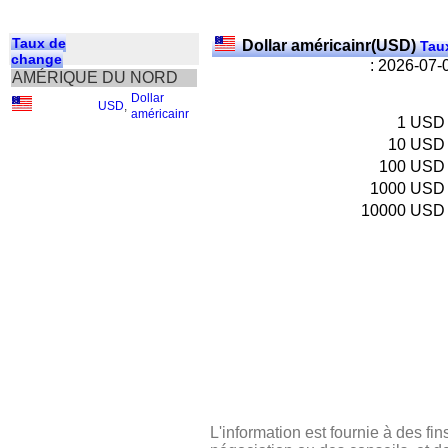
Taux de
Dollar américainr(USD)
Taux
change
: 2026-07-
AMÉRIQUE DU NORD
Dollar
USD
,
américainr
1
USD
10
USD
100
USD
1000
USD
10000
USD
L'information est fournie à des fin