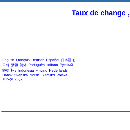
Taux de change ,
English
Français
Deutsch
Español
日本語
한
국의
繁體
简体
Português
Italiano
Русский
हिन्दी
ไทย
Indonesia
Filipino
Nederlands
Dansk
Svenska
Norsk
Ελληνικά
Polska
Türkçe
العربية