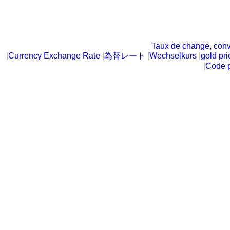
Taux de change, conv
|
Currency Exchange Rate
|
為替レート
|
Wechselkurs
|
gold pri
|
Code p