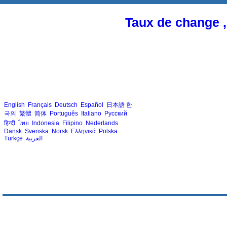
Taux de change ,
English
Français
Deutsch
Español
日本語
한
국의
繁體
简体
Português
Italiano
Русский
हिन्दी
ไทย
Indonesia
Filipino
Nederlands
Dansk
Svenska
Norsk
Ελληνικά
Polska
Türkçe
العربية