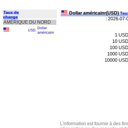
Taux de
Dollar américainr(USD)
Taux
change
: 2026-07-
AMÉRIQUE DU NORD
Dollar
USD
,
américainr
1
US
10
US
100
US
1000
US
10000
US
L'information est fournie à des fin