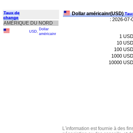
Taux de
Dollar américainr(USD)
Taux
change
: 2026-07-
AMÉRIQUE DU NORD
Dollar
USD
,
américainr
1
US
10
US
100
US
1000
US
10000
US
L'information est fournie à des fin