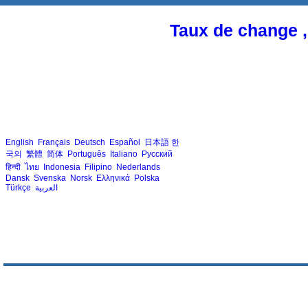
Taux de change ,
English
Français
Deutsch
Español
日本語
한
국의
繁體
简体
Português
Italiano
Русский
हिन्दी
ไทย
Indonesia
Filipino
Nederlands
Dansk
Svenska
Norsk
Ελληνικά
Polska
Türkçe
العربية