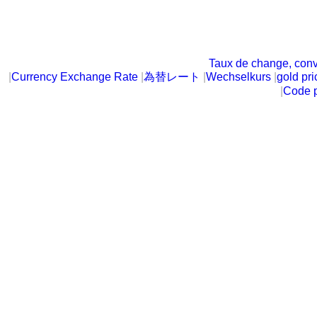
Taux de change, conv
|
Currency Exchange Rate
|
為替レート
|
Wechselkurs
|
gold pri
|
Code p