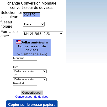
change Conversion Monnaie
convertisseur de devises:
Sélectionner
la couleur:
fuseau
horaire:
Format de
date:
Dollar américainr
Convertisseur de
devises
Jui 1 2026 12:17(Paris)
Montant:
De:
To:
Résultat:
Convertisseur de devises
Copier sur le presse-papiers