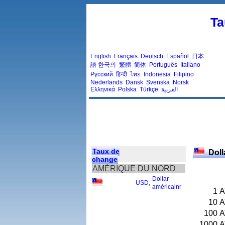
Ta
English
Français
Deutsch
Español
日本
語
한국의
繁體
简体
Português
Italiano
Русский
हिन्दी
ไทย
Indonesia
Filipino
Nederlands
Dansk
Svenska
Norsk
Ελληνικά
Polska
Türkçe
العربية
Taux de
Doll
change
AMÉRIQUE DU NORD
Dollar
USD
,
américainr
1
A
10
A
100
A
1000
A