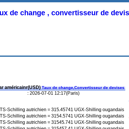
ux de change , convertisseur de devi
ar américainr(USD)
Taux de change,Convertisseur de devises
: 2026-07-01 12:17(Paris)
TS-Schilling autrichien
=
315.45741
UGX-Shilling ougandais
TS-Schilling autrichien
=
3154.5741
UGX-Shilling ougandais
TS-Schilling autrichien
=
31545.741
UGX-Shilling ougandais
TS-Schilling autrichien
=
315457.41
UGX-Shilling ougandais