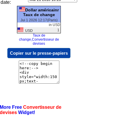
date:
Dollar américainr
Taux de change
Jui 1 2026 12:17(Paris)
in USD
1
USD
Taux de
change,Convertisseur de
devises
Copier sur le presse-papiers
More Free
Convertisseur de
devises
Widget!